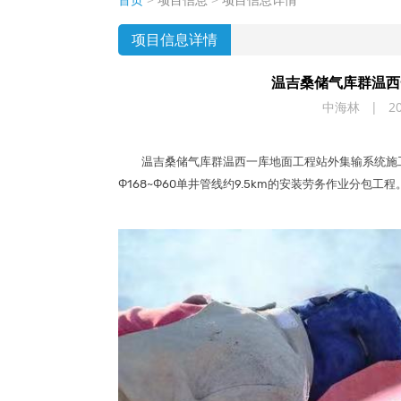
项目信息详情
温吉桑储气库群温西
中海林 | 202
温吉桑储气库群温西一库地面工程站外集输系统施工的Φ
Φ168~Φ60单井管线约9.5km的安装劳务作业分包工程