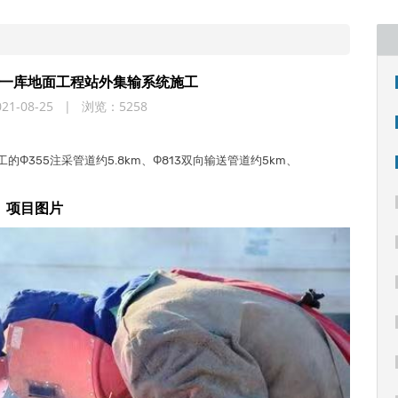
一库地面工程站外集输系统施工
1-08-25 | 浏览：5258
355注采管道约5.8km、Φ813双向输送管道约5km、
。
项目图片