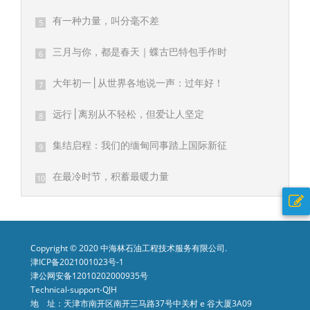
有一种力量，叫分毫不差
5
三月与你，都是春天｜蝶古巴特包手作时
6
光回顾
大年初一 | 从世界各地说一声：过年好！
7
远行 | 离别从不轻松，但爱让人坚定
8
集结启程：我们的缅甸同事踏上国际新征
9
程
在最冷时节，积蓄最暖力量
10
Copyright © 2020 中海林石油工程技术服务有限公司.
津ICP备2021001023号-1
津公网安备12010202000935号
Technical-support-QJH
地 址：天津市南开区南开三马路37号中关村 e 谷大厦3A09