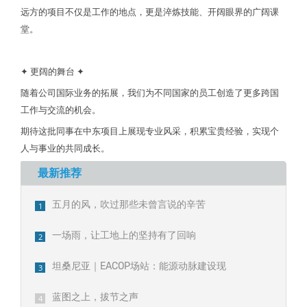
远方的项目不仅是工作的地点，更是淬炼技能、开阔眼界的广阔课
堂。
✦ 更阔的舞台 ✦
随着公司国际业务的拓展，我们为不同国家的员工创造了更多跨国
工作与交流的机会。
期待这批同事在中东项目上展现专业风采，积累宝贵经验，实现个
人与事业的共同成长。
最新推荐
五月的风，吹过那些未曾言说的辛苦
1
一场雨，让工地上的坚持有了回响
2
坦桑尼亚｜EACOP场站：能源动脉建设现
3
场
蓝图之上，拔节之声
4