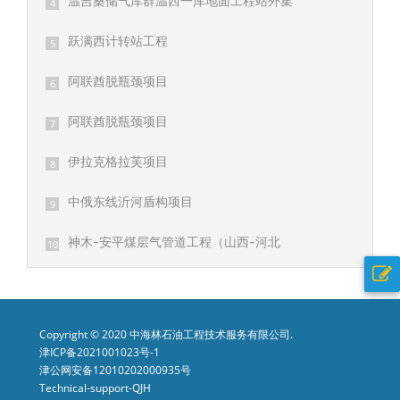
温吉桑储气库群温西一库地面工程站外集
4
输系统施工
跃满西计转站工程
5
阿联酋脱瓶颈项目
6
阿联酋脱瓶颈项目
7
伊拉克格拉芙项目
8
中俄东线沂河盾构项目
9
神木-安平煤层气管道工程（山西-河北
10
段）线路施工三标段
Copyright © 2020 中海林石油工程技术服务有限公司.
津ICP备2021001023号-1
津公网安备12010202000935号
Technical-support-QJH